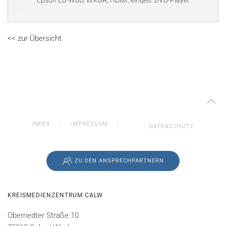
Epson EB-W8D, WXGA, HDMI, eingeb. DVD-Player
<< zur Übersicht
INDEX
IMPRESSUM
DATENSCHUTZ
ZU DEN ANSPRECHPARTNERN
KREISMEDIENZENTRUM CALW
Oberriedter Straße 10