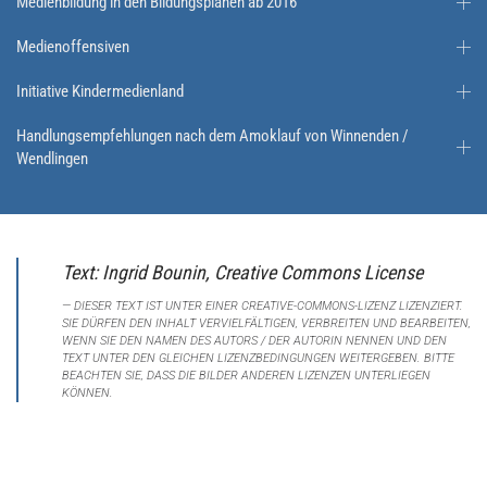
Medienbildung in den Bildungsplänen ab 2016
Medienoffensiven
Initiative Kindermedienland
Handlungsempfehlungen nach dem Amoklauf von Winnenden /
Wendlingen
Text: Ingrid Bounin, Creative Commons License
DIESER TEXT IST UNTER EINER CREATIVE-COMMONS-LIZENZ LIZENZIERT.
SIE DÜRFEN DEN INHALT VERVIELFÄLTIGEN, VERBREITEN UND BEARBEITEN,
WENN SIE DEN NAMEN DES AUTORS / DER AUTORIN NENNEN UND DEN
TEXT UNTER DEN GLEICHEN LIZENZBEDINGUNGEN WEITERGEBEN. BITTE
BEACHTEN SIE, DASS DIE BILDER ANDEREN LIZENZEN UNTERLIEGEN
KÖNNEN.